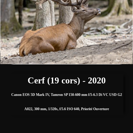
Fleurs
Sports
▼
Autres
▼
Expositions, Concours et Presse
Zone de biodiversité/Affût photos
Cerf (19 cors) - 2020
▼
Canon EOS 5D Mark IV, Tamron SP 150-600 mm f/5-6.3 Di VC USD G2
A022, 300 mm, 1/320s, f/5.6 ISO 640, Priorité Ouverture