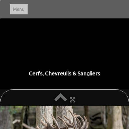
Menu
Ivan LE ROUX
Photographie
Accueil
Paysages
▼
Cerfs, Chevreuils & Sangliers
Portraits
Animaux
▼
Macro & Proxi