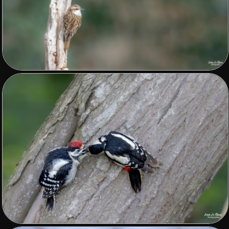
Fleurs
Sports
▼
Autres
▼
Expositions, Concours et Presse
Zone de biodiversité/Affût photos
▼