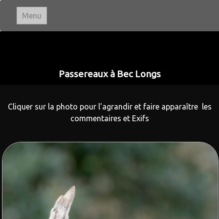
Menu
Ivan LE ROUX
Photographie
Passereaux à Bec Longs
Accueil
Cliquer sur la photo pour l'agrandir et faire apparaître les
Paysages
▼
commentaires et Exifs
Portraits
Animaux
▼
Macro & Proxi