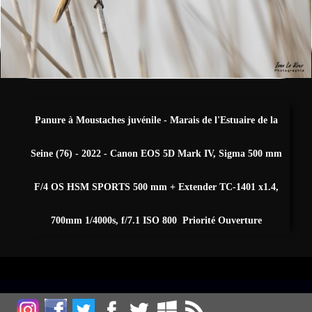
Fleurs
Sports
▼
Autres
▼
Panure à Moustaches juvénile - Marais de l'Estuaire de la
Expositions, Concours et Presse
Seine (76) - 2022 - Canon EOS 5D Mark IV, Sigma 500 mm
Zone de biodiversité/Affût photos
▼
F/4 OS HSM SPORTS 500 mm + Extender TC-1401 x1.4,
700mm 1/4000s, f/7.1 ISO 800 Priorité Ouverture