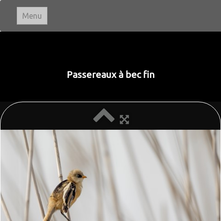
Menu
Ivan LE ROUX
Photographie
Passereaux à bec fin
Accueil
Paysages
▼
Portraits
Animaux
▼
Macro & Proxi