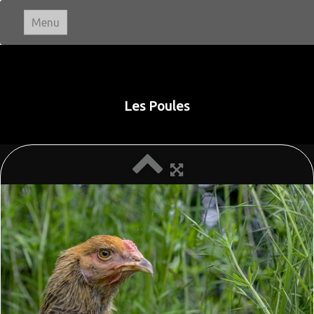
Menu
Ivan LE ROUX
Photographie
Les Poules
Accueil
Paysages
▼
Portraits
Animaux
▼
Macro & Proxi