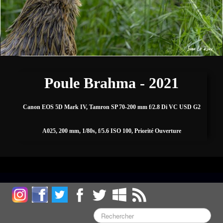
Fleurs
Sports
▼
Autres
▼
Poule Brahma - 2021
Expositions, Concours et Presse
Canon EOS 5D Mark IV, Tamron SP 70-200 mm f/2.8 Di VC USD G2
Zone de biodiversité/Affût photos
▼
A025, 200 mm, 1/80s, f/5.6 ISO 100, Priorité Ouverture